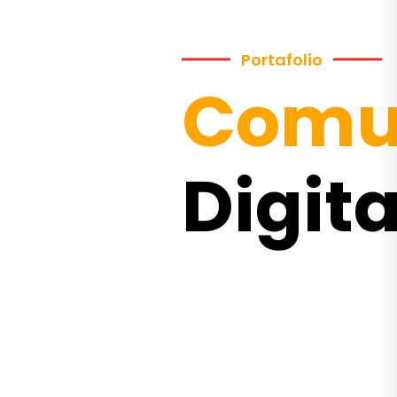
Portafolio
Comu
Digita