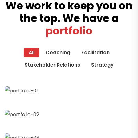
We work to keep you on
the top. We have a
portfolio
All
Coaching
Facilitation
Stakeholder Relations
Strategy
Business Growth
+
Coaching
Digital Analysis
+
Facilitation
Chan Agency
+
Coaching