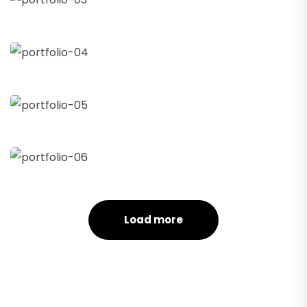
Data Analytics
+
Strategy
Court Imperial
+
Facilitation
Revenue Growth
+
Stakeholder relations
Load more