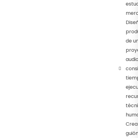
estud
merc
Diseñ
prod
de u
proy
audio
cons
tiem
ejecu
recu
técni
huma
Crea
guió