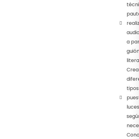
técn
paut
reali
audio
a par
guió
liter
Crea
difer
tipos
pues
luce
segú
nece
Cono