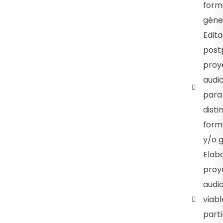
form
géne
Edita
post
proy
audio
para
disti
form
y/o 
Elab
proy
audio
viabl
parti