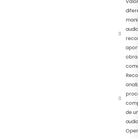
Valor
difer
mani
audio
reco
apor
obra
comu
Reco
anali
proc
comp
de u
audio
Oper