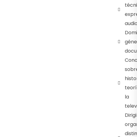
técn
expr
audio
Domi
géne
docu
Cono
sobre
histo
teor
la
telev
Dirigi
orga
disti