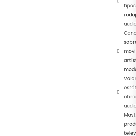
tipos
roda
audio
Cono
sobre
movi
artís
mode
Valo
estét
obra
audio
Maste
prod
telev