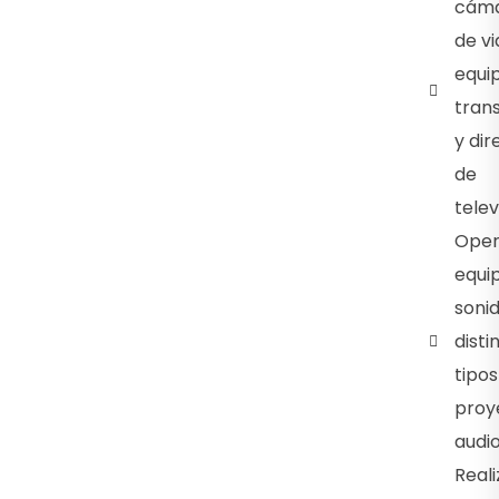
cám
de vi
equi
tran
y dir
de
telev
Oper
equi
soni
disti
tipos
proy
audio
Reali