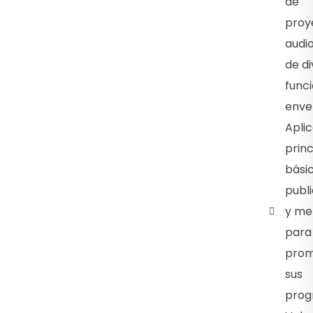
de
proy
audio
de di
funci
enve
Aplic
princ
bási
publi
y me
para
prom
sus
prog