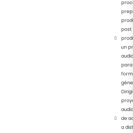
proc
prep
prod
post
prod
un p
audio
para 
form
géne
Dirigi
proy
audio
de a
a dis