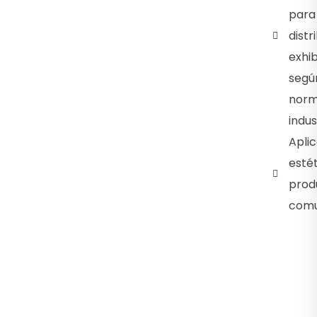
para
distr
exhib
segú
norm
indus
Aplic
estét
prod
comu