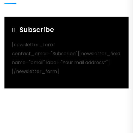
Subscribe
[newsletter_form
contact_email="Subscribe"][newsletter_field
name="email" label="Your mail address*"]
[/newsletter_form]